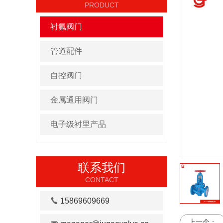
PRODUCT
衬氟阀门
管道配件
自控阀门
金属通用阀门
电子级衬里产品
联系我们
CONTACT
15869609669
上一个：