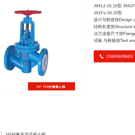
J941J-16.10型 J941F
J41Fs-16.10型
设计与制造按Design and
结构长度按Structure le
法兰连接尺寸按Flange co
试验.与检验按Test and i
15869609669
J45衬氟直流式截止阀